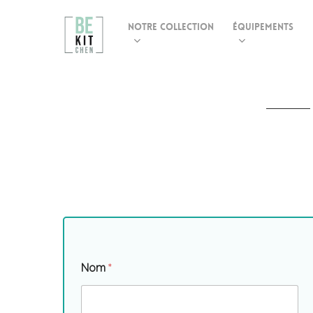
Skip
Notre Collection
Équipements
to
main
content
Nom
*