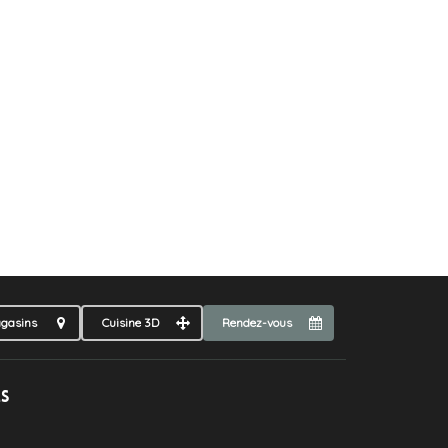
gasins
Cuisine 3D
Rendez-vous
ls