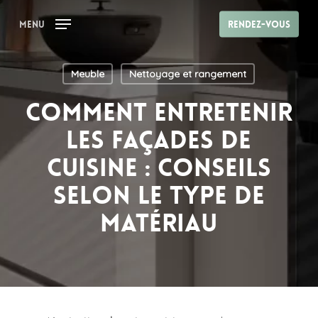
Skip
Menu
Rendez-vous
to
main
content
Meuble
Nettoyage et rangement
Comment entretenir
les façades de
cuisine : conseils
selon le type de
matériau