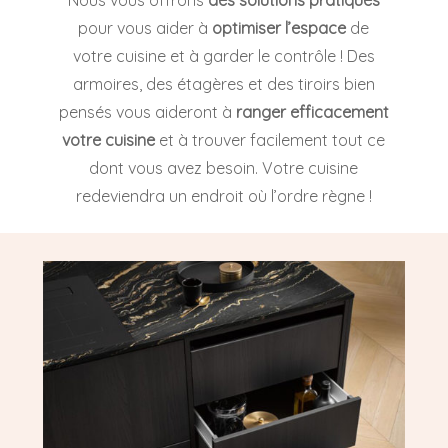
pour vous aider à
optimiser l’espace
de
votre cuisine et à garder le contrôle ! Des
armoires, des étagères et des tiroirs bien
pensés vous aideront à
ranger efficacement
votre cuisine
et à trouver facilement tout ce
dont vous avez besoin. Votre cuisine
redeviendra un endroit où l’ordre règne !